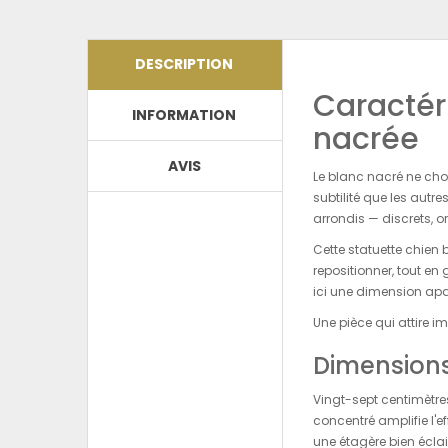
DESCRIPTION
Caractéri
INFORMATION
nacrée
AVIS
Le blanc nacré ne choi
subtilité que les autre
arrondis — discrets, o
Cette statuette chien
repositionner, tout en
ici une dimension apa
Une pièce qui attire i
Dimensions
Vingt-sept centimètre
concentré amplifie l'e
une étagère bien écla