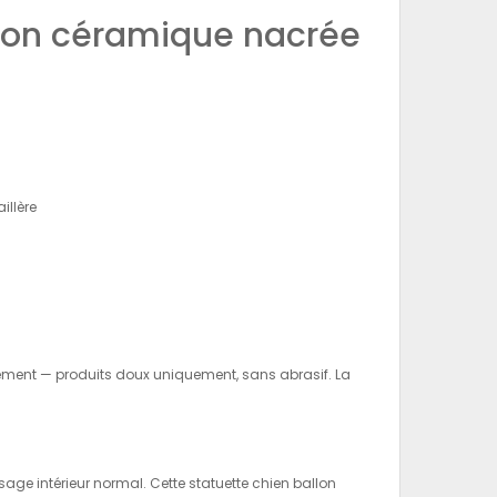
allon céramique nacrée
illère
èrement — produits doux uniquement, sans abrasif. La
age intérieur normal. Cette statuette chien ballon