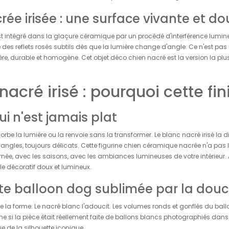
crée irisée : une surface vivante et d
st intégré dans la glaçure céramique par un procédé d'interférence lumin
e des reflets rosés subtils dès que la lumière change d'angle. Ce n'est pas 
re, durable et homogène. Cet objet déco chien nacré est la version la plu
nacré irisé : pourquoi cette fin
i n'est jamais plat
orbe la lumière ou la renvoie sans la transformer. Le blanc nacré irisé la d
s angles, toujours délicats. Cette figurine chien céramique nacrée n'a pa
urnée, avec les saisons, avec les ambiances lumineuses de votre intérieur.
 décoratif doux et lumineux.
tte balloon dog sublimée par la dou
se la forme. Le nacré blanc l'adoucit. Les volumes ronds et gonflés du ball
 si la pièce était réellement faite de ballons blancs photographiés dans l
ue de la silhouette iconique.