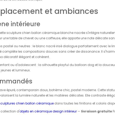
 placement et ambiances
ne intérieure
tte sculpture chien ballon céramique blanche nacrée s'intègre naturell
r une table de chevet ou une coiffeuse, elle apporte une note délicate sa
pastel ou neutres : le blanc nacré irisé dialogue parfaitement avec le lin, l
é complète les compositions douces sans créer de dissonance. Il s'harm
o décoratif élégant et cohérent.
ant ou d'adolescent : la silhouette playful du balloon dog et la douceur
jeunes et lumineux.
commandés
ve épuré, contemporain doux, bohème chic, pastel moderne. Cette sta
i valorisent la lumière naturelle et les matières délicates. Elle contraste 
sculptures chien ballon céramique
dans toutes les finitions et coloris disp
collection d'
objets en céramique design intérieur
—
livraison gratuite
F