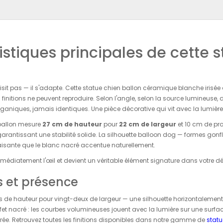
stiques principales de cette s
sit pas — il s'adapte. Cette statue chien ballon céramique blanche irisée 
s finitions ne peuvent reproduire. Selon l'angle, selon la source lumineuse,
rganiques, jamais identiques. Une pièce décorative qui vit avec la lumière d
 ballon mesure
27 cm de hauteur
pour
22 cm de largeur
et 10 cm de pr
 garantissant une stabilité solide. La silhouette balloon dog — formes go
isante que le blanc nacré accentue naturellement.
mmédiatement l'œil et devient un véritable élément signature dans votre d
 et présence
s de hauteur pour vingt-deux de largeur — une silhouette horizontalement
ffet nacré : les courbes volumineuses jouent avec la lumière sur une surfac
irée. Retrouvez toutes les finitions disponibles dans notre gamme de
statu