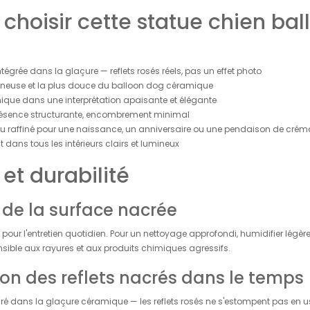
 choisir cette statue chien b
intégrée dans la glaçure — reflets rosés réels, pas un effet photo
mineuse et la plus douce du balloon dog céramique
nique dans une interprétation apaisante et élégante
présence structurante, encombrement minimal
raffiné pour une naissance, un anniversaire ou une pendaison de créma
 dans tous les intérieurs clairs et lumineux
 et durabilité
de la surface nacrée
 pour l'entretien quotidien. Pour un nettoyage approfondi, humidifier lég
nsible aux rayures et aux produits chimiques agressifs.
on des reflets nacrés dans le temps
gré dans la glaçure céramique — les reflets rosés ne s'estompent pas en us