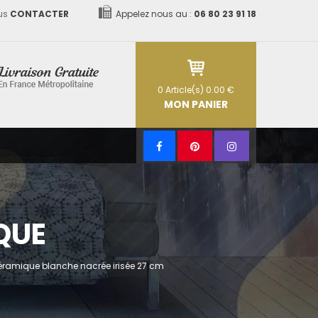
us
CONTACTER
Appelez nous au :
06 80 23 91 18
0
Article(s)
0.00 €
MON PANIER
QUE
éramique blanche nacrée irisée 27 cm