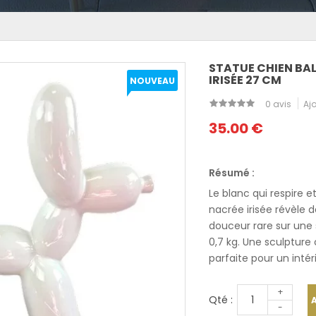
STATUE CHIEN BA
IRISÉE 27 CM
NOUVEAU
0 avis
Ajo
35.00 €
Résumé :
Le blanc qui respire e
nacrée irisée révèle d
douceur rare sur une 
0,7 kg. Une sculpture
parfaite pour un inté
+
Qté :
-