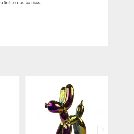
finition nacrée irisée.
SNOOPY