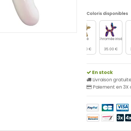
Coloris disponibles
Doré
Chromée irisée
35.00 €
35.00 €
En stock
Livraison gratuit
Paiement en 3X o