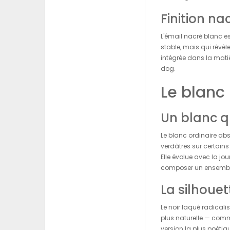
Finition na
L'émail nacré blanc e
stable, mais qui révèl
intégrée dans la matiè
dog.
Le blanc 
Un blanc qu
Le blanc ordinaire abs
verdâtres sur certain
Elle évolue avec la jo
composer un ensemble
La silhoue
Le noir laqué radicali
plus naturelle — comme
version la plus poétiq