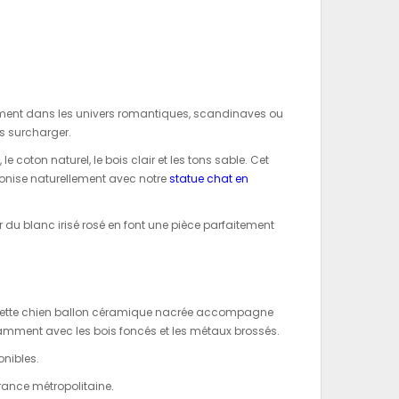
ement dans les univers romantiques, scandinaves ou
ns surcharger.
e coton naturel, le bois clair et les tons sable. Cet
onise naturellement avec notre
statue chat en
 du blanc irisé rosé en font une pièce parfaitement
tuette chien ballon céramique nacrée accompagne
élégamment avec les bois foncés et les métaux brossés.
onibles.
rance métropolitaine.