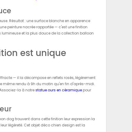
ouce
euse. Résultat : une surface blanche en apparence
une peinture nacrée rapportée — c'est une finition
s lumineuse et la plus douce de la collection balloon
ition est unique
iffracte — il la décompose en reflets rosés, légèrement
s le même rendu à 9h du matin qu'en fin d'après-midi.
 Associez-la à notre
statue ours en céramique
pour
ceur
oon dog trouvent dans cette finition leur expression la
eur légèreté. Cet objet déco chien design est la