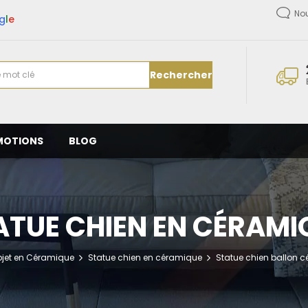
No
g
l
e
Rechercher
MOTIONS
BLOG
ATUE CHIEN EN CÉRAMI
jet en Céramique
Statue chien en céramique
Statue chien ballon c