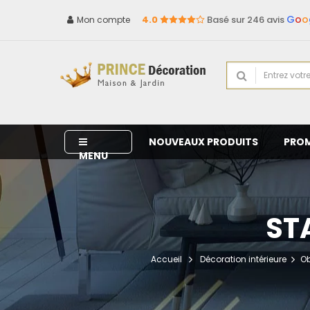
G
o
o
4.0
Basé sur 246 avis
Mon compte
NOUVEAUX PRODUITS
PRO
MENU
ST
Accueil
Décoration intérieure
Ob