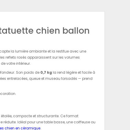
tatuette chien ballon
capte la lumière ambiante et la restitue avec une
 des reflets rosés apparaissent sur les volumes
e votre intérieur.
ofondeur. Son poids de
0,7 kg
la rend légère et facile à
nflées entrelacées, queue et museau torsadés — prend
écoration.
 étalée, compacte et structurante. Ce format
e réduite. Idéal pour une table basse, une coiffeuse ou
es chien en céramique
.