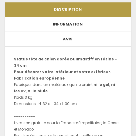
DESCRIPTION
INFORMATION
AVIS
Statue tête de chien dorée bullmastiff en résine -
34 cm
Pour décorer votre intérieur et votre extérieur.
Fabrication européenne
Fabriquer dans un matériaux qui ne craint
ni le gel, ni
les uv, ni la pluie.
Poids 3 kg.
Dimensions : H. 32 x L. 34 x l. 30 cm.
--------------------------------------------------
----------
Livraison gratuite pour la France métropolitaine, la Corse
et Monaco.
Pour l'expédition vers l'international, veuillez nous