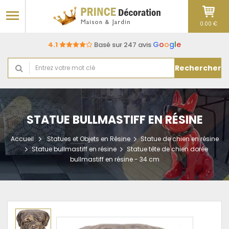
0.00 €
G
o
o
g
l
e
4.1
Basé sur 247 avis
Rechercher
STATUE BULLMASTIFF EN RÉSINE
Accueil
Statues et Objets en Résine
Statue de chien en résine
Statue bullmastiff en résine
Statue tête de chien dorée
bullmastiff en résine - 34 cm