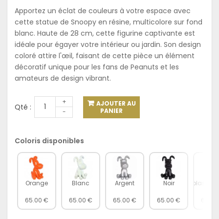
Apportez un éclat de couleurs à votre espace avec
cette statue de Snoopy en résine, multicolore sur fond
blanc. Haute de 28 cm, cette figurine captivante est
idéale pour égayer votre intérieur ou jardin. Son design
coloré attire l'œil, faisant de cette pièce un élément
décoratif unique pour les fans de Peanuts et les
amateurs de design vibrant.
+
AJOUTER AU
Qté :
PANIER
-
Coloris disponibles
Orange
Blanc
Argent
Noir
Splash fon
65.00 €
65.00 €
65.00 €
65.00 €
65.00