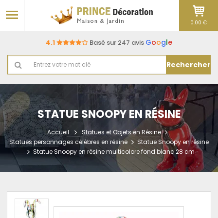
0.00 €
G
o
o
g
l
e
4.1
Basé sur 247 avis
Rechercher
STATUE SNOOPY EN RÉSINE
Accueil
Statues et Objets en Résine
Statues personnages célèbres en résine
Statue Snoopy en résine
Statue Snoopy en résine multicolore fond blanc 28 cm