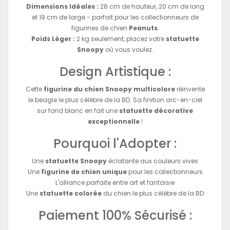
Dimensions Idéales :
28 cm de hauteur, 20 cm de long
et 19 cm de large - parfait pour les collectionneurs de
figurines de chien
Peanuts
.
Poids Léger :
2 kg seulement, placez votre
statuette
Snoopy
où vous voulez.
Design Artistique :
Cette
figurine du chien Snoopy multicolore
réinvente
le beagle le plus célèbre de la BD. Sa finition arc-en-ciel
sur fond blanc en fait une
statuette décorative
exceptionnelle
!
Pourquoi l'Adopter :
Une
statuette Snoopy
éclatante aux couleurs vives
Une
figurine de chien unique
pour les collectionneurs
L'alliance parfaite entre art et fantaisie
Une
statuette colorée
du chien le plus célèbre de la BD
Paiement 100% Sécurisé :