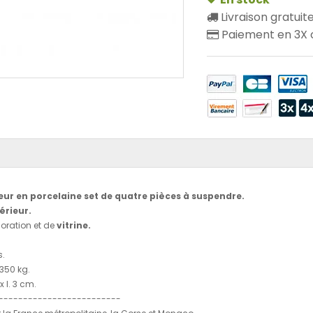
Livraison gratuit
Paiement en 3X o
ur en porcelaine set de quatre pièces à suspendre.
érieur.
oration et de
vitrine.
s.
350 kg.
x l. 3 cm.
-------------------------