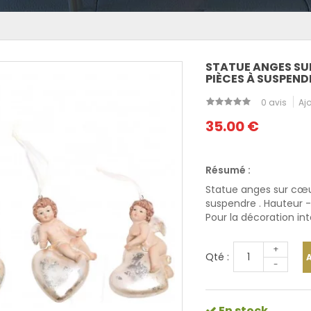
STATUE ANGES SU
PIÈCES À SUSPENDR
0 avis
Ajo
35.00 €
Résumé :
Statue anges sur cœu
suspendre
. Hauteur -
Pour la décoration
int
+
Qté :
-
En stock