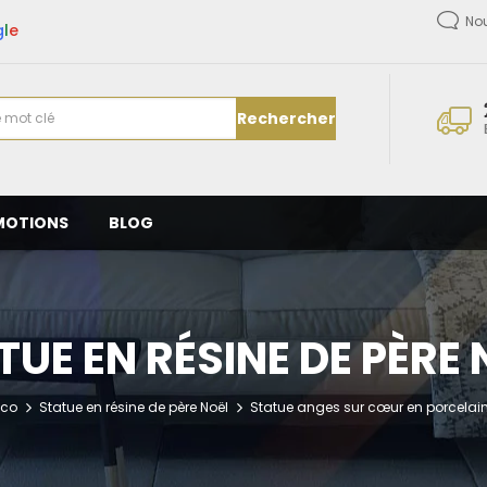
No
g
l
e
Rechercher
MOTIONS
BLOG
TUE EN RÉSINE DE PÈRE 
éco
Statue en résine de père Noël
Statue anges sur cœur en porcelain