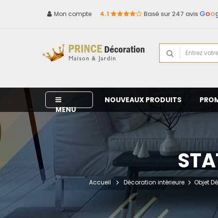
G
o
o
4.1
Basé sur 247 avis
Mon compte
NOUVEAUX PRODUITS
PRO
MENU
STA
Accueil
Décoration intérieure
Objet D