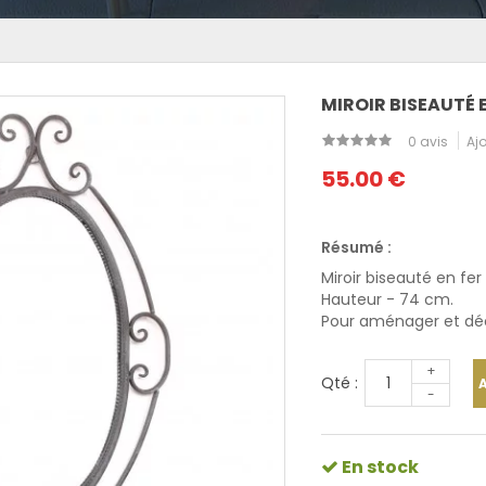
MIROIR BISEAUTÉ E
0 avis
Ajo
55.00 €
Résumé :
Miroir biseauté en fer
Hauteur - 74 cm.
Pour aménager et déco
+
Qté :
-
En stock