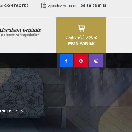
us
CONTACTER
Appelez nous au :
06 80 23 91 18
0
Article(s)
0.00 €
MON PANIER
é en fer - 74 cm