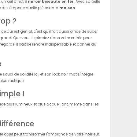
 un œil à notre
miroir biseauté en fer
. Avec sa belle
re de n'importe quelle pièce de la
maison
.
top ?
ce qui est génial, c'est qu'il fait aussi office de super
grand. Que vous le placiez dans votre entrée pour
 regards, il sait se rendre indispensable et donner du
e
ci de solidité ici, et son look noir mat s'intègre
plus rustique.
imple !
space plus lumineux et plus accueillant, même dans les
différence
bjet peut transformer l'ambiance de votre intérieur.