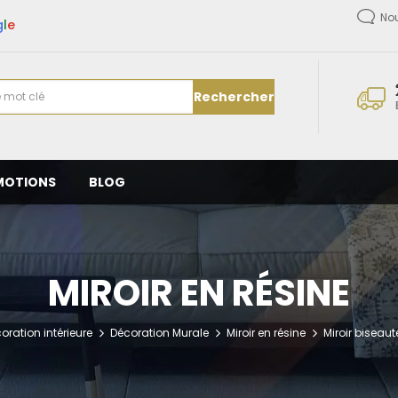
No
g
l
e
Rechercher
MOTIONS
BLOG
MIROIR EN RÉSINE
oration intérieure
Décoration Murale
Miroir en résine
Miroir biseaut