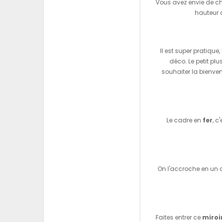
Vous avez envie de c
hauteur d
Il est super pratique,
déco. Le petit pl
souhaiter la bienven
Le cadre en
fer
, c
On l'accroche en un c
Faites entrer ce
miroir