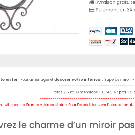
Livraison gratuit
Paiement en 3X o
té en fer
. Pour aménager et
décorer votre intérieur.
Superbe miroir. 
------------------------------------
Poids 2.5 kg. Dimensions : H. 74 L. 47 prof. 1.5
---------------------------------------------
ratuite pour la France métropolitaine.
Pour l'expédition vers l'international
-----------------------------------
rez le charme d’un miroir pas