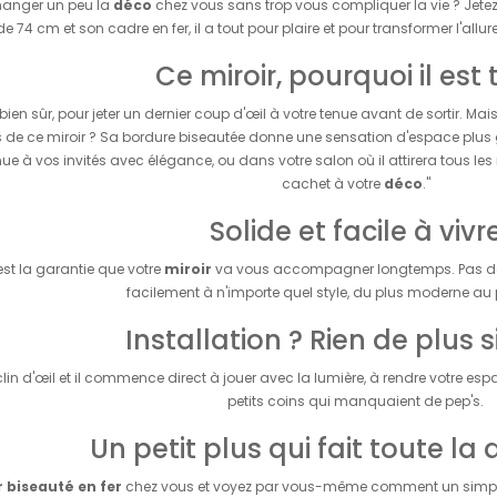
hanger un peu la
déco
chez vous sans trop vous compliquer la vie ? Jetez
e 74 cm et son cadre en fer, il a tout pour plaire et pour transformer l'allu
Ce miroir, pourquoi il est 
 bien sûr, pour jeter un dernier coup d'œil à votre tenue avant de sortir. Mais 
us de ce miroir ? Sa bordure biseautée donne une sensation d'espace plus 
ue à vos invités avec élégance, ou dans votre salon où il attirera tous les
cachet à votre
déco
."
Solide et facile à vivr
'est la garantie que votre
miroir
va vous accompagner longtemps. Pas de sou
facilement à n'importe quel style, du plus moderne au 
Installation ? Rien de plus s
lin d'œil et il commence direct à jouer avec la lumière, à rendre votre e
petits coins qui manquaient de pep's.
Un petit plus qui fait toute la 
 biseauté en fer
chez vous et voyez par vous-même comment un simple o