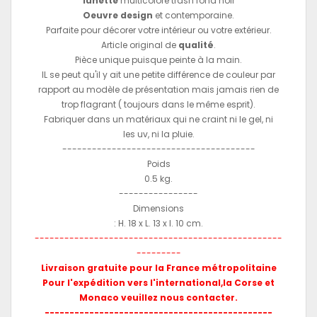
lunette
multicolore trash fond noir
Oeuvre design
et contemporaine.
Parfaite pour décorer votre intérieur ou votre extérieur.
Article original de
qualité
.
Pièce unique puisque peinte à la main.
IL se peut qu'il y ait une petite différence de couleur par
rapport au modèle de présentation mais jamais rien de
trop flagrant ( toujours dans le même esprit).
Fabriquer dans un matériaux qui ne craint ni le gel, ni
les uv, ni la pluie.
---------------------------------------
Poids
0.5 kg.
----------------
Dimensions
: H. 18 x L. 13 x l. 10 cm.
--------------------------------------------------
---------
Livraison gratuite pour la France métropolitaine
Pour l'expédition vers l'international,la Corse et
Monaco veuillez nous contacter.
----------------------------------------------