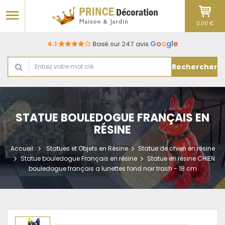
0.00 €
G
o
o
g
l
e
4.1
Basé sur 247 avis
Rechercher
STATUE BOULEDOGUE FRANÇAIS EN
RÉSINE
Accueil
Statues et Objets en Résine
Statue de chien en résine
Statue bouledogue Français en résine
Statue en résine CHIEN
bouledogue français a lunettes fond noir trash - 18 cm