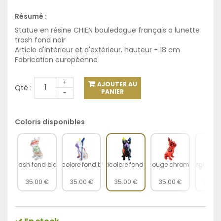
Résumé :
Statue en résine CHIEN bouledogue français a lunette
trash fond noir
Article d'intérieur et d'extérieur. hauteur - 18 cm
Fabrication européenne
+
AJOUTER AU
Qté :
PANIER
-
Coloris disponibles
Splash fond blanc
Multicolore fond blanc
Multicolore fond noir
Rouge chromé
Argent c
35.00 €
35.00 €
35.00 €
35.00 €
35.00