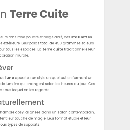
en
Terre Cuite
leurs tons rose poudré et beige doré, ces
statuettes
extérieure. Leur poids total de 450 grammes et leurs
our tous les espaces. La
terre cuite
traditionnelle leur
coration murale.
êver
que
lune
apporte son style unique tout en formant un
t de lumière qui changent selon les heures du jour. Ces
le sous lequel on les regarde.
aturellement
ne chambre cosy, alignées dans un salon contemporain,
ent leur touche de magie. Leur format étudié et leur
 tous types de supports.