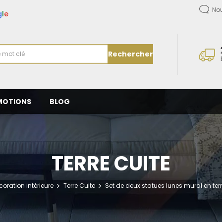
No
g
l
e
Rechercher
MOTIONS
BLOG
TERRE CUITE
coration intérieure
Terre Cuite
Set de deux statues lunes mural en terr