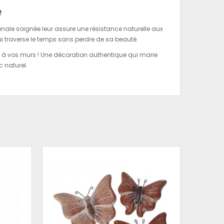
e
anale soignée leur assure une résistance naturelle aux
i traverse le temps sans perdre de sa beauté.
e à vos murs ! Une décoration authentique qui marie
c naturel.
SET D
MURA
RO