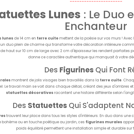
atuettes Lunes
: Le Duo 
Enchanteur
s lunes
de 14 cm en
terre cuite
mettent de la poésie sur vos murs ! Avec 
un duo plein de charme qui transforme votre décoration intérieure comme 
e haut sur 10 cm de large avec 2 cm d'épaisseur les rendent parfaites p
donne ce caractère authentique qui manquait à votre dé
Des
Figurines
Qui Font R
rales
montrent de jolis visages bien travaillés dans la
terre cuite
. Cha
œil. Le travail main se voit dans chaque détail, créant des jeux d'ombres e
statuettes décoratives
racontent une histoire différente selon l'ang
Des
Statuettes
Qui S'adaptent N
ves
trouvent leur place dans tous les styles d'intérieurs. En duo dans u
e bohème ou en touche poétique au jardin, ces
figurines murales
apport
poids équilibré permettent une installation simple et durable sur