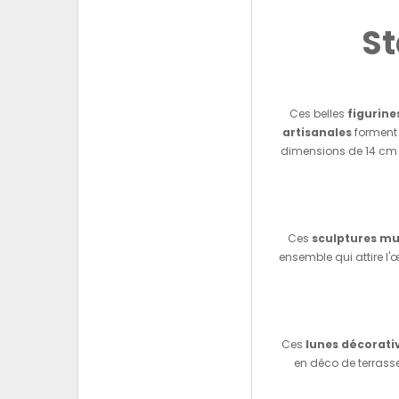
St
Ces belles
figurine
artisanales
forment 
dimensions de 14 cm d
Ces
sculptures mu
ensemble qui attire l'
Ces
lunes décorati
en déco de terrass