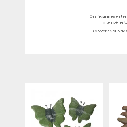
Ces
figurines
en
ter
intempéries t
Adoptez ce duo de
 TERRE
ES AMIS
CM