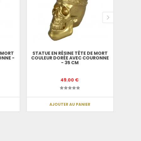
E MORT
STATUE EN RÉSINE TÊTE DE MORT
STATU
ONNE -
COULEUR DORÉE AVEC COURONNE
COULEU
- 35 CM
49.00 €
AJOUTER AU PANIER