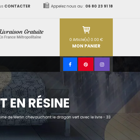
us
CONTACTER
Appelez nous au :
06 80 23 91 18
0
Article(s)
0.00 €
MON PANIER
T EN RÉSINE
sine de Merlin chevauchant le dragon vert avec le livre - 33