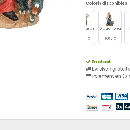
Coloris disponibles
Chevauchant le dragon
Dragon et tete de mort
Dragon bleu
19.00 €
19.00 €
19.00 €
En stock
Livraison gratuit
Paiement en 3X o