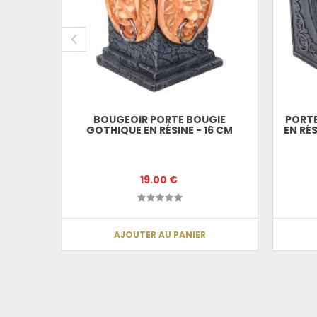
N ET LA
BOUGEOIR PORTE BOUGIE
PORTE
 CM
GOTHIQUE EN RÉSINE - 16 CM
EN RÉ
19.00 €
AJOUTER AU PANIER