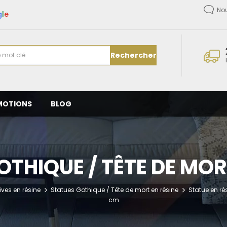
No
g
l
e
Rechercher
MOTIONS
BLOG
THIQUE / TÊTE DE MOR
ves en résine
Statues Gothique / Tête de mort en résine
Statue en ré
cm