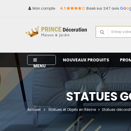
G
o
o
4.1
Basé sur 247 avis
Mon compte
NOUVEAUX PRODUITS
PRO
MENU
STATUES GO
Accueil
Statues et Objets en Résine
Statues décorati