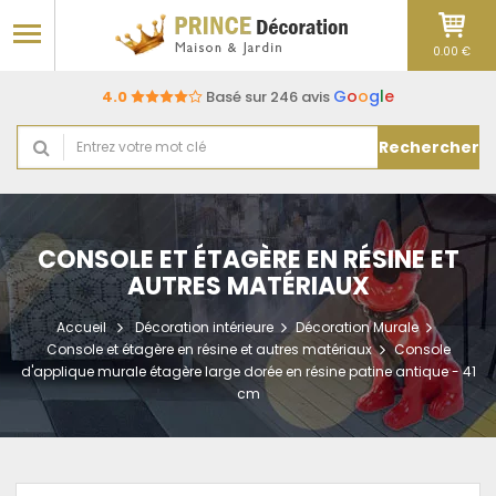
0.00 €
G
o
o
g
l
e
4.0
Basé sur 246 avis
Rechercher
CONSOLE ET ÉTAGÈRE EN RÉSINE ET
AUTRES MATÉRIAUX
Accueil
Décoration intérieure
Décoration Murale
Console et étagère en résine et autres matériaux
Console
d'applique murale étagère large dorée en résine patine antique - 41
cm