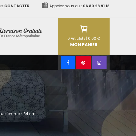
us
CONTACTER
Appelez nous au :
06 80 23 91 18
0
Article(s)
0.00 €
MON PANIER
tatue femme - 34 cm