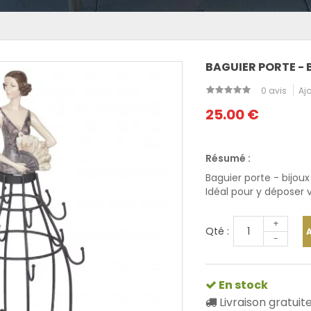
BAGUIER PORTE - 
0 avis
Ajo
25.00 €
Résumé :
Baguier porte - bijo
Idéal pour y déposer v
+
Qté :
-
En stock
Livraison gratuit