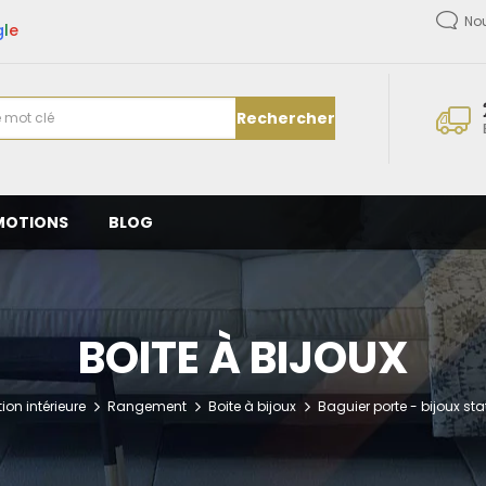
No
g
l
e
Rechercher
MOTIONS
BLOG
BOITE À BIJOUX
ion intérieure
Rangement
Boite à bijoux
Baguier porte - bijoux s