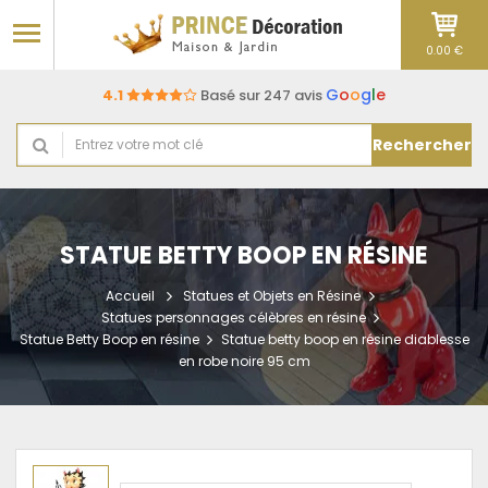
0.00 €
G
o
o
g
l
e
4.1
Basé sur 247 avis
Rechercher
STATUE BETTY BOOP EN RÉSINE
Accueil
Statues et Objets en Résine
Statues personnages célèbres en résine
Statue Betty Boop en résine
Statue betty boop en résine diablesse
en robe noire 95 cm