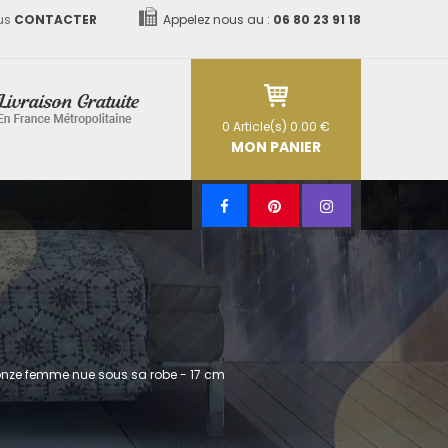
us
CONTACTER
Appelez nous au :
06 80 23 91 18
0
Article(s)
0.00 €
MON PANIER
onze femme nue sous sa robe - 17 cm