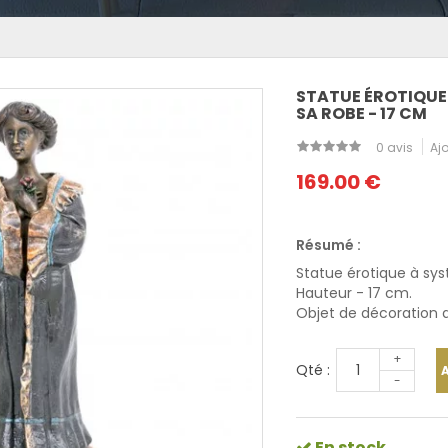
STATUE ÉROTIQUE
SA ROBE - 17 CM
0 avis
Ajo
169.00 €
Résumé :
Statue érotique à s
Hauteur - 17 cm.
Objet de décoration de
+
Qté :
-
En stock