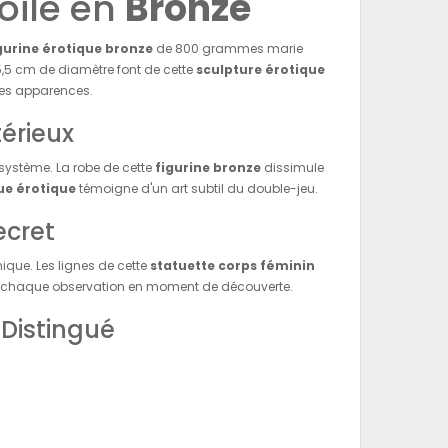
oilé en
Bronze
gurine érotique bronze
de 800 grammes marie
5,5 cm de diamètre font de cette
sculpture érotique
 les apparences.
érieux
système. La robe de cette
figurine bronze
dissimule
ue érotique
témoigne d'un art subtil du double-jeu.
ecret
ique. Les lignes de cette
statuette corps féminin
 chaque observation en moment de découverte.
Distingué