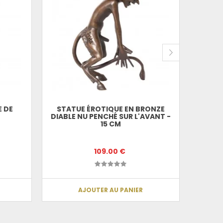
STAT
DIABL
E DE
STATUE ÉROTIQUE EN BRONZE
DIABLE NU PENCHÉ SUR L'AVANT -
15 CM
109.00 €
AJOUTER AU PANIER