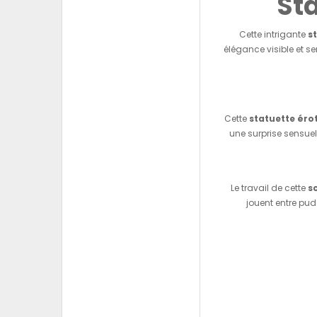
Sta
Cette intrigante
s
élégance visible et s
Cette
statuette éro
une surprise sensuel
Le travail de cette
s
jouent entre pu