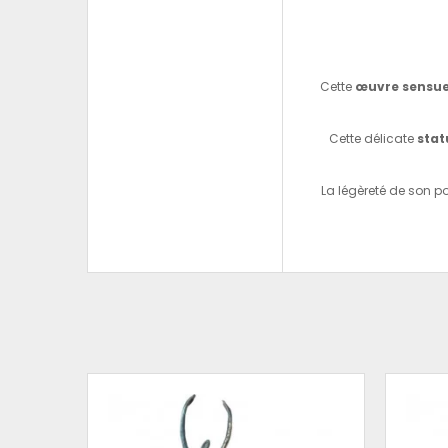
Cette
œuvre sensue
Cette délicate
stat
La légèreté de son p