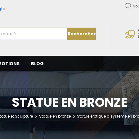
No
g
l
e
Rechercher
MOTIONS
BLOG
STATUE EN BRONZE
tatue et Sculpture
Statue en bronze
Statue érotique à système en br