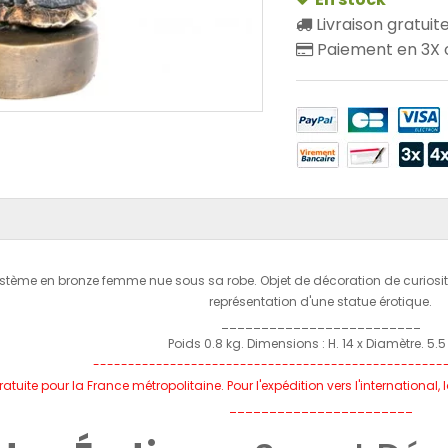
Livraison gratuit
Paiement en 3X o
stème en bronze femme nue sous sa robe. Objet de décoration de curiosité de
représentation d'une statue érotique.
_________________________
Poids 0.8 kg. Dimensions : H. 14 x Diamètre. 5.
--------------------------------------------------
ratuite pour la France métropolitaine. Pour l'expédition vers l'international
_______________________