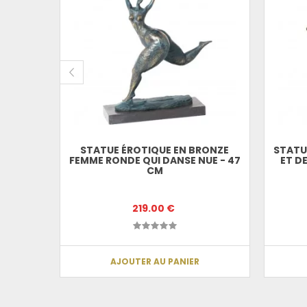
DE MORT
M
STATUE ÉROTIQUE EN BRONZE
STATU
FEMME RONDE QUI DANSE NUE - 47
ET D
CM
219.00 €
AJOUTER AU PANIER