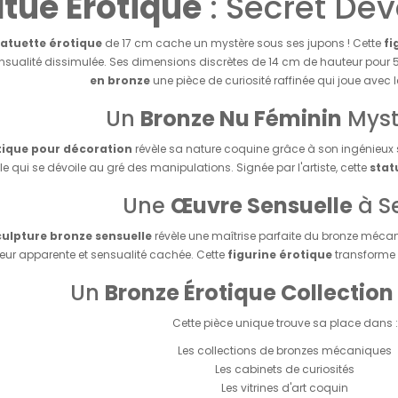
tue Érotique
: Secret Dév
tatuette érotique
de 17 cm cache un mystère sous ses jupons ! Cette
fi
ensualité dissimulée. Ses dimensions discrètes de 14 cm de hauteur pour 
en bronze
une pièce de curiosité raffinée qui joue avec
Un
Bronze Nu Féminin
Myst
tique pour décoration
révèle sa nature coquine grâce à son ingénieux 
le qui se dévoile au gré des manipulations. Signée par l'artiste, cette
stat
Une
Œuvre Sensuelle
à S
culpture bronze sensuelle
révèle une maîtrise parfaite du bronze mécan
deur apparente et sensualité cachée. Cette
figurine érotique
transforme
Un
Bronze Érotique Collection
Cette pièce unique trouve sa place dans :
Les collections de bronzes mécaniques
Les cabinets de curiosités
Les vitrines d'art coquin