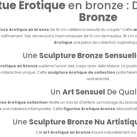
tue Érotique
en bronze : 
Bronze
ture érotique en bronze
de 18 cm célèbre la beauté du couple ! Cette
œ
ec raffinement. Ses dimensions harmonieuses de 13 cm de hauteur, 18 cm de
érotique
une pièce de collection sophistiqu
Une
Sculpture Bronze Sensuel
rotique en bronze
sublime l'union des corps avec délicatesse. La posi
 interactive unique. Cette
sculpture érotique de collection
porte fière
authenticité.
Un
Art Sensuel
De Qual
nze érotique collection
révèle un travail d'orfèvre. Le mariage du bronz
n
une noblesse intemporelle. Cette
figurine érotique bronze
allie parfai
Une
Sculpture Bronze Nu Artistiq
Cet
art érotique en bronze
trouve naturellement sa