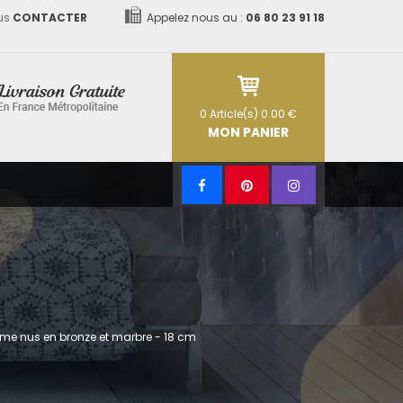
us
CONTACTER
Appelez nous au :
06 80 23 91 18
0
Article(s)
0.00 €
MON PANIER
e nus en bronze et marbre - 18 cm