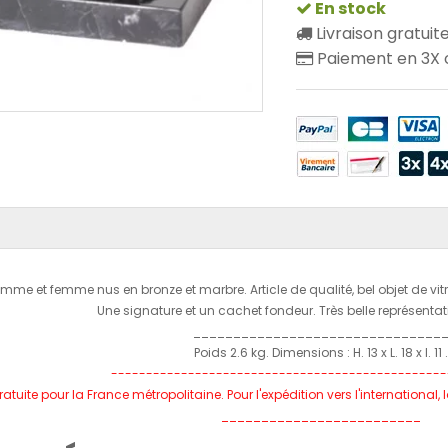
En stock
Livraison gratuit
Paiement en 3X o
mme et femme nus en bronze et marbre. Article de qualité, bel objet de vitr
Une signature et un cachet fondeur. Très belle représentat
_______________________________
Poids 2.6 kg. Dimensions : H. 13 x L. 18 x l. 11 .
------------------------------------------------
ratuite pour la France métropolitaine. Pour l'expédition vers l'international
_________________________