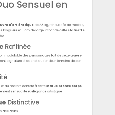
Duo Sensuel en
uvre d'art érotique
de 2,6 kg, rehaussée de marbre,
 longueur et 11 cm de largeur font de cette
statuette
ée.
le
Raffinée
tion modulable des personnages fait de cette
œuvre
ment signature et cachet du fondeur, témoins de son
ité
e et du marbre confère à cette
statue bronze corps
tement sensualité et élégance artistique.
ue
Distinctive
 place dans :