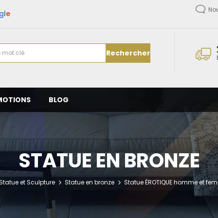
No
g
l
e
Rechercher
MOTIONS
BLOG
STATUE EN BRONZE
Statue et Sculpture
Statue en bronze
Statue ÉROTIQUE homme et femm