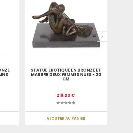
ONZE
STATUE ÉROTIQUE EN BRONZE ET
STATU
AINS
MARBRE DEUX FEMMES NUES - 20
ET D
CM
219.00 €
AJOUTER AU PANIER