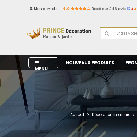
G
o
o
4.0
Basé sur 246 avis
Mon compte
NOUVEAUX PRODUITS
PRO
MENU
Accueil
Décoration intérieure