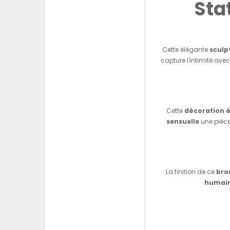
Sta
Cette élégante
sculp
capture l'intimité av
Cette
décoration é
sensuelle
une pièce
La finition de ce
bro
humai