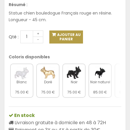
Résumé :
Statue chien bouledogue Français rouge en résine.
Longueur - 45 cm.
+
AJOUTER AU
Qté :
PANIER
-
Coloris disponibles
Blanc
Doré
Noir
Noir naturel
Natur
75.00 €
75.00 €
75.00 €
85.00 €
85.00
En stock
Livraison gratuite à domicile en 48 à 72H
Paiement en 3X ou 4X à partir de 30€