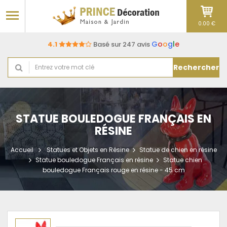
0.00 €
G
o
o
g
l
e
4.1
Basé sur 247 avis
Rechercher
STATUE BOULEDOGUE FRANÇAIS EN
RÉSINE
Accueil
Statues et Objets en Résine
Statue de chien en résine
Statue bouledogue Français en résine
Statue chien
bouledogue Français rouge en résine - 45 cm