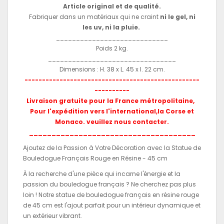
Article original et de qualité.
Fabriquer dans un matériaux qui ne craint
ni le gel, ni
les uv, ni la pluie.
____________________________
Poids 2 kg.
________________________________
Dimensions : H. 38 x L. 45 x l. 22 cm.
--------------------------------------------------
----------
Livraison gratuite pour la France métropolitaine,
Pour l'expédition vers l'international,la Corse et
Monaco. veuillez nous contacter.
_____________________________________
Ajoutez de la Passion à Votre Décoration avec la Statue de
Bouledogue Français Rouge en Résine - 45 cm
À la recherche d'une pièce qui incarne l'énergie et la
passion du bouledogue français ? Ne cherchez pas plus
loin ! Notre statue de bouledogue français en résine rouge
de 45 cm est l'ajout parfait pour un intérieur dynamique et
un extérieur vibrant.