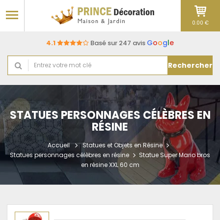
0.00 €
G
o
o
g
l
e
4.1
Basé sur 247 avis
Rechercher
STATUES PERSONNAGES CÉLÈBRES EN
RÉSINE
Accueil
Statues et Objets en Résine
Statues personnages célèbres en résine
Statue Super Mario bros
en résine XXL 60 cm