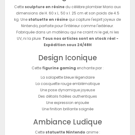
Cette
sculpture en résine
du célèbre plombier Mario aux
dimensions de H. 60 x L. 50 x l. 25 cm et son poids de 4.5
kg. Une
statuette en résine
qui capture l'esprit joyeux de
Nintendo, parfaite pour l'intérieur comme l'extérieur.
Fabriquée dans un matériau qui ne craint ni le gel, ni les
UV, ni la pluie.
Tous nos articles sont en stock réel -
Expédition sous 24/48H
Design Iconique
Cette
figurine gaming
enchante par :
La salopette bleue légendaire
La casquette rouge emblématique
Une pose dynamique joyeuse
Des détails fidèles authentiques
Une expression enjouée
Une finition brillante soignée
Ambiance Ludique
Cette
statuette Nintendo
anime :