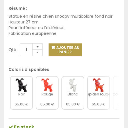
Résumé :
Statue en résine chien snoopy multicolore fond noir
Hauteur 27 cm.
Pour l'intérieur ou l'extérieur.
Fabrication européenne
+
AJOUTER AU
Qté :
PANIER
-
Coloris disponibles
Noir
Rouge
Blanc
Splash rouge
Multicolore f
65.00 €
65.00 €
65.00 €
65.00 €
65.00
En stock