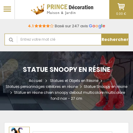
0.00 €
G
o
o
g
l
e
4.1
Basé sur 247 avis
Rechercher
STATUE SNOOPY EN RÉSINE
Accueil
Statues et Objets en Résine
Statues personnages célèbres en résine
Statue Snoopy en résine
Statue en résine chien snoopy debout multicolore multicolore
fond noir - 27 cm