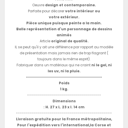
Oeuvre
design et contemporaine.
Parfaite pour décorer
votre intérieur ou
votre extérieur.
Pièce unique puisque peinte a la main.
Belle représentation d'un personnage de dessins
animés
Article
original de qualité.
IL se peut qu'il y ait une différence par rapport au modèle
de présentation mais jamais rien de trop flagrant (
toujours dans le même esprit).
Fabriquer dans un matériaux qui ne craint
ni le gel, ni
les uv, ni la pluie.
--------------------------------------
Poids
1 kg.
-------------------------------------
Dimensions
: H. 27 x L. 23 x l. 14 cm
------------------------------------------------
Livraison gratuite pour la France métropolitaine,
Pour l'expédition vers l'international,la Corse et