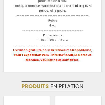
jardin et plan d'eau.
Fabriquer dans un matériaux qui ne craint
ni le gel, ni
les uv, ni la pluie.
--------------------------------------------
Poids
4 kg.
-------------------------------------
Dimensions
: H. 19 x L. 100 x l. 34 cm.
------------------------------------------------
Livraison gratuite pour la France métropolitaine,
Pour l'expédition vers l'international, la Corse et
Monaco. veuillez nous contacter.
PRODUITS
EN RELATION