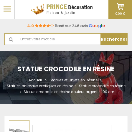
0.00 €
G
o
o
g
l
e
4.0
Basé sur 246 avis
Rechercher
STATUE CROCODILE EN RÉSINE
Accueil
Statues et Objets en Résine
Statues animaux exotiques en résine
Statue crocodile en résine
Statue crocodile en résine couleur argent - 100 cm