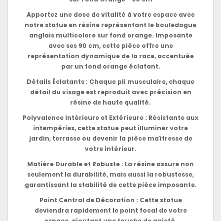
Apportez une dose de vitalité à votre espace avec
notre statue en résine représentant le bouledogue
anglais multicolore sur fond orange. Imposante
avec ses 90 cm, cette pièce offre une
représentation dynamique de la race, accentuée
par un fond orange éclatant.
Détails Éclatants : Chaque pli musculaire, chaque
détail du visage est reproduit avec précision en
résine de haute qualité.
Polyvalence Intérieure et Extérieure : Résistante aux
intempéries, cette statue peut illuminer votre
jardin, terrasse ou devenir la pièce maîtresse de
votre intérieur.
Matière Durable et Robuste : La résine assure non
seulement la durabilité, mais aussi la robustesse,
garantissant la stabilité de cette pièce imposante.
Point Central de Décoration : Cette statue
deviendra rapidement le point focal de votre
espace, ajoutant une touche de gaieté.