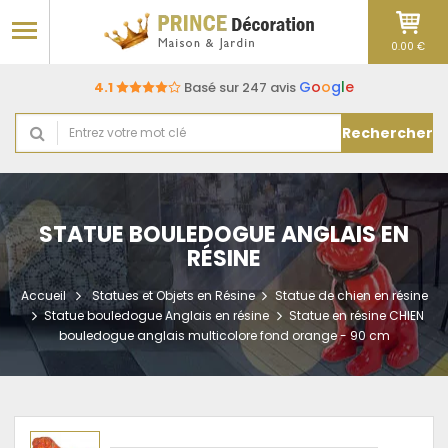
0.00 €
G
o
o
g
l
e
4.1
Basé sur 247 avis
Rechercher
STATUE BOULEDOGUE ANGLAIS EN
RÉSINE
Accueil
Statues et Objets en Résine
Statue de chien en résine
Statue bouledogue Anglais en résine
Statue en résine CHIEN
bouledogue anglais multicolore fond orange - 90 cm