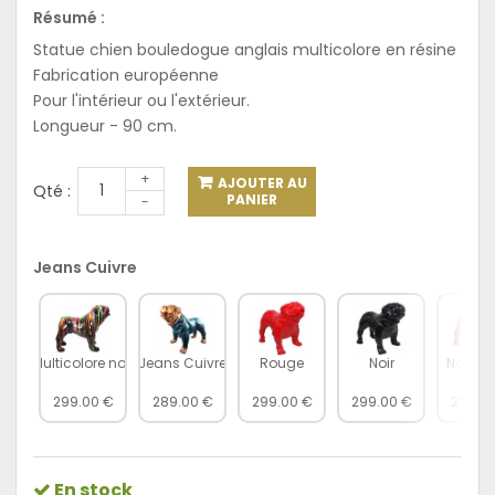
Résumé :
Statue chien bouledogue anglais multicolore en résine
Fabrication européenne
Pour l'intérieur ou l'extérieur.
Longueur - 90 cm.
+
AJOUTER AU
Qté :
PANIER
-
Jeans Cuivre
Multicolore noir
Jeans Cuivre
Rouge
Noir
Noir col
299.00 €
289.00 €
299.00 €
299.00 €
299.0
En stock