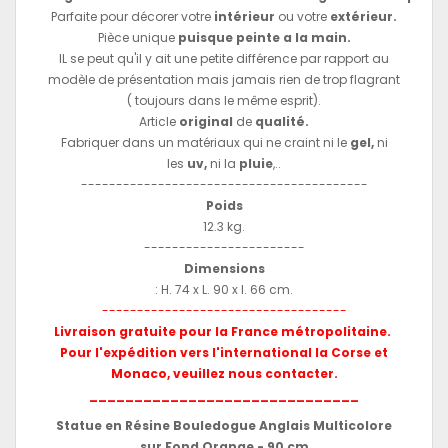
Parfaite pour décorer votre
intérieur
ou votre
extérieur.
Pièce unique
puisque peinte a la main.
IL se peut qu'il y ait une petite différence par rapport au
modèle de présentation mais jamais rien de trop flagrant
( toujours dans le même esprit).
Article
original
de
qualité.
Fabriquer dans un matériaux qui ne craint ni le
gel,
ni
les
uv,
ni la
pluie
,..
-----------------------------------------
Poids
12.3 kg.
-----------------------
Dimensions
: H. 74 x L. 90 x l. 66 cm.
-----------------------------------
Livraison gratuite pour la France métropolitaine.
Pour l'expédition vers l'international la Corse et
Monaco, veuillez nous contacter.
______________________________
Statue en Résine Bouledogue Anglais Multicolore
sur Fond Orange - 90 cm